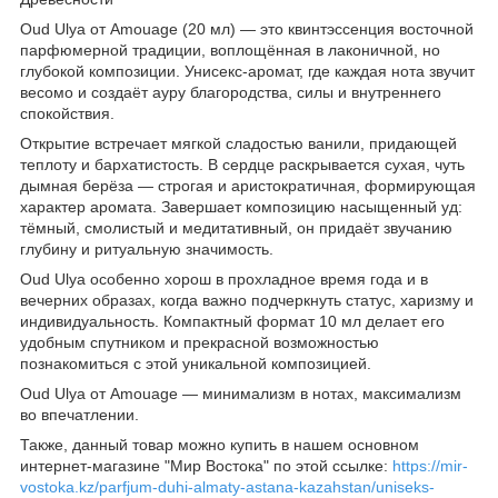
Oud Ulya от Amouage (20 мл) — это квинтэссенция восточной
парфюмерной традиции, воплощённая в лаконичной, но
глубокой композиции. Унисекс-аромат, где каждая нота звучит
весомо и создаёт ауру благородства, силы и внутреннего
спокойствия.
Открытие встречает мягкой сладостью ванили, придающей
теплоту и бархатистость. В сердце раскрывается сухая, чуть
дымная берёза — строгая и аристократичная, формирующая
характер аромата. Завершает композицию насыщенный уд:
тёмный, смолистый и медитативный, он придаёт звучанию
глубину и ритуальную значимость.
Oud Ulya особенно хорош в прохладное время года и в
вечерних образах, когда важно подчеркнуть статус, харизму и
индивидуальность. Компактный формат 10 мл делает его
удобным спутником и прекрасной возможностью
познакомиться с этой уникальной композицией.
Oud Ulya от Amouage — минимализм в нотах, максимализм
во впечатлении.
Также, данный товар можно купить в нашем основном
интернет-магазине "Мир Востока" по этой ссылке:
https://mir-
vostoka.kz/parfjum-duhi-almaty-astana-kazahstan/uniseks-