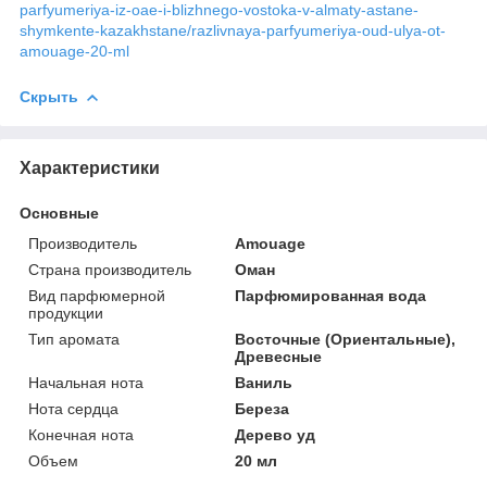
parfyumeriya-iz-oae-i-blizhnego-vostoka-v-almaty-astane-
shymkente-kazakhstane/razlivnaya-parfyumeriya-oud-ulya-ot-
amouage-20-ml
Скрыть
Характеристики
Основные
Производитель
Amouage
Страна производитель
Оман
Вид парфюмерной
Парфюмированная вода
продукции
Тип аромата
Восточные (Ориентальные),
Древесные
Начальная нота
Ваниль
Нота сердца
Береза
Конечная нота
Дерево уд
Объем
20 мл