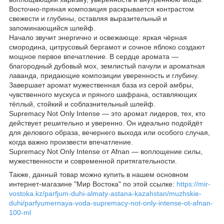
Восточно-пряная композиция раскрывается контрастом
свежести и глубины, оставляя выразительный и
запоминающийся шлейф.
Начало звучит энергично и освежающе: яркая чёрная
смородина, цитрусовый бергамот и сочное яблоко создают
мощное первое впечатление. В сердце аромата —
благородный дубовый мох, землистый пачули и ароматная
лаванда, придающие композиции уверенность и глубину.
Завершает аромат мужественная база из серой амбры,
чувственного мускуса и пряного шафрана, оставляющих
тёплый, стойкий и соблазнительный шлейф.
Supremacy Not Only Intense — это аромат лидеров, тех, кто
действует решительно и уверенно. Он идеально подойдёт
для делового образа, вечернего выхода или особого случая,
когда важно произвести впечатление.
Supremacy Not Only Intense от Afnan — воплощение силы,
мужественности и современной притягательности.
Также, данный товар можно купить в нашем основном
интернет-магазине "Мир Востока" по этой ссылке:
https://mir-
vostoka.kz/parfjum-duhi-almaty-astana-kazahstan/muzhskie-
duhi/parfyumernaya-voda-supremacy-not-only-intense-ot-afnan-
100-ml