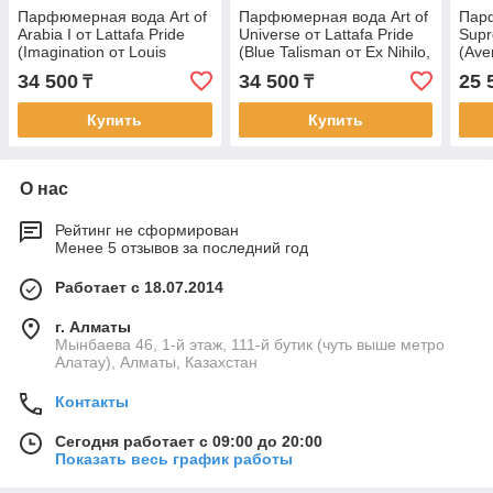
Парфюмерная вода Art of
Парфюмерная вода Art of
Пар
Arabia I от Lattafa Pride
Universe от Lattafa Pride
Supr
(Imagination от Louis
(Blue Talisman от Ex Nihilo,
(Ave
Vuitton, 100 мл)
100 мл)
34 500
34 500
25 
₸
₸
Купить
Купить
О нас
Рейтинг не сформирован
Менее 5 отзывов за последний год
Работает с 18.07.2014
г. Алматы
Мынбаева 46, 1-й этаж, 111-й бутик (чуть выше метро
Алатау), Алматы, Казахстан
Контакты
Сегодня работает с 09:00 до 20:00
Показать весь график работы