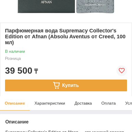
Парфюмерная вода Supremacy Collector's
Edition от Afnan (Absolu Aventus от Creed, 100
мл)
В наличии
Розница
39 500
₸
Купить
Описание
Характеристики
Доставка
Оплата
Усл
Описание
Supremacy Collector's Edition от Afnan — это мужской аромат,