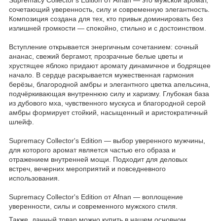
сочетающий уверенность, силу и современную элегантность.
Композиция создана для тех, кто привык доминировать без
излишней громкости — спокойно, стильно и с достоинством.
Вступление открывается энергичным сочетанием: сочный
ананас, свежий бергамот, прозрачные белые цветы и
хрустящее яблоко придают аромату динамичное и бодрящее
начало. В сердце раскрывается мужественная гармония
берёзы, благородной амбры и элегантного цветка апельсина,
подчёркивающая внутреннюю силу и харизму. Глубокая база
из дубового мха, чувственного мускуса и благородной серой
амбры формирует стойкий, насыщенный и аристократичный
шлейф.
Supremacy Collector's Edition — выбор уверенного мужчины,
для которого аромат является частью его образа и
отражением внутренней мощи. Подходит для деловых
встреч, вечерних мероприятий и повседневного
использования.
Supremacy Collector's Edition от Afnan — воплощение
уверенности, силы и современного мужского стиля.
Также, данный товар можно купить в нашем основном