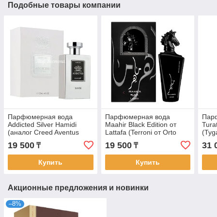
Подобные товары компании
Парфюмерная вода
Парфюмерная вода
Пар
Addicted Silver Hamidi
Maahir Black Edition от
Tura
(аналог Creed Aventus
Lattafa (Terroni от Orto
(Tyg
Silver water mountain, 120
Parisi, 100 мл)
19 500
19 500
31 
₸
₸
мл, ОАЭ)
Купить
Купить
Акционные предложения и новинки
–8%