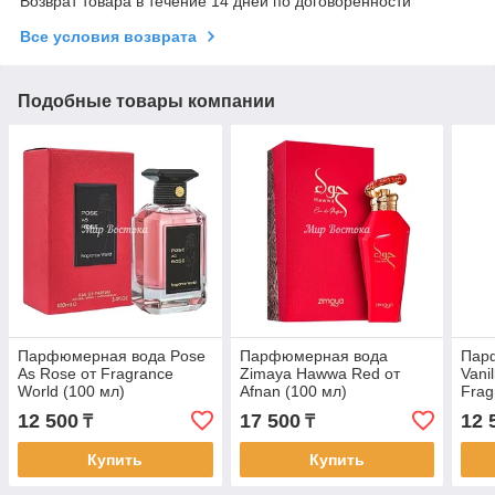
Возврат товара в течение 14 дней по договоренности
Все условия возврата
Подобные товары компании
Парфюмерная вода Pose
Парфюмерная вода
Пар
As Rose от Fragrance
Zimaya Hawwa Red от
Vani
World (100 мл)
Afnan (100 мл)
Frag
12 500
17 500
12 
₸
₸
Купить
Купить