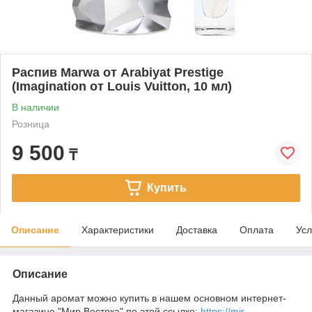
Распив Marwa от Arabiyat Prestige
(Imagination от Louis Vuitton, 10 мл)
В наличии
Розница
9 500
₸
Купить
Описание
Характеристики
Доставка
Оплата
Усл
Описание
Данный аромат можно купить в нашем основном интернет-
магазине "Мир Востока" по этой ссылке:
https://mir-