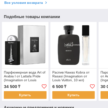
Все условия возврата
Подобные товары компании
Парфюмерная вода Art of
Распив Hawas Kobra от
Парф
Arabia I от Lattafa Pride
Rasasi (Imagination от
от A
(Imagination от Louis
Louis Vuitton, 10 мл)
(Ing
Vuitton, 100 мл)
Gold
34 500
6 500
30 
₸
₸
100 
Купить
Купить
Акционные предложения и новинки