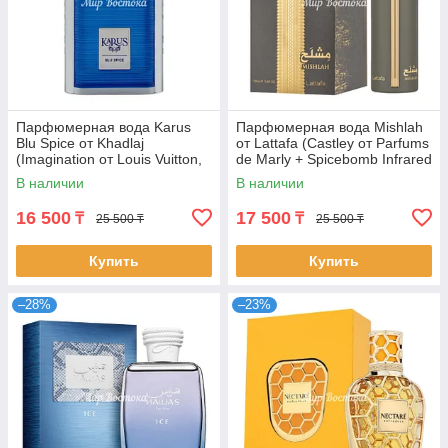
Парфюмерная вода Karus
Парфюмерная вода Mishlah
Blu Spice от Khadlaj
от Lattafa (Castley от Parfums
(Imagination от Louis Vuitton,
de Marly + Spicebomb Infrared
100 мл)
от Viktor&Rolf, 100 мл)
В наличии
В наличии
16 500
17 500
₸
₸
25 500 ₸
25 500 ₸
Купить
Купить
–28%
–23%