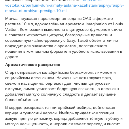
vostoka.kz/parfjum-duhi-almaty-astana-kazahstan/raspivy/raspiv-
marwa-ot-arabiyat-prestige-10-ml
Marwa - мужская парфюмерная вода из ОАЭ в формате
распива 10 мл, вдохновлённая ароматом Imagination от Louis
Vuitton. Композиция выполнена в цитрусово-фужерном стиле
и сочетает искристые цитрусы, благородные пряности и
современную чайно-древесную базу. Такой объём отлично
подходит для знакомства с ароматом, повседневного
ношения в компактном формате и удобного использования в
дороге.
Ароматическое раскрытие
Старт открывается калабрийским бергамотом, лимоном и
сицилийским апельсином. Начальные ноты звучат ярко,
свежо и насыщенно: бергамот даёт чистый цитрусовый
импульс, лимон усиливает бодрящую свежесть, а апельсин
добавляет мягкую солнечную сладость и делает звучание
более объёмным.
В сердце раскрываются нигерийский имбирь, цейлонская
корица и тунисский нероли. Имбирь придаёт композиции
живую пряную динамику, корица добавляет тёплую глубину и
мягкую насыщенность, а нероли смягчает переход и вносит