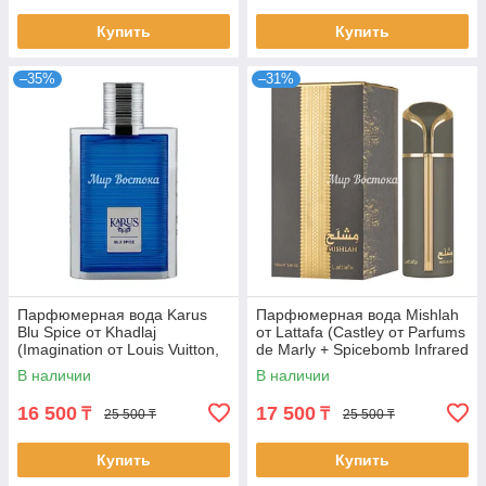
Купить
Купить
–35%
–31%
Парфюмерная вода Karus
Парфюмерная вода Mishlah
Blu Spice от Khadlaj
от Lattafa (Castley от Parfums
(Imagination от Louis Vuitton,
de Marly + Spicebomb Infrared
100 мл)
от Viktor&Rolf, 100 мл)
В наличии
В наличии
16 500
17 500
₸
₸
25 500 ₸
25 500 ₸
Купить
Купить