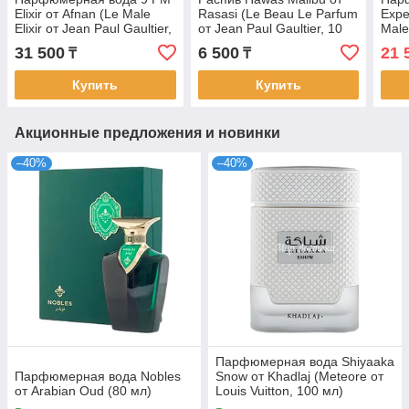
Elixir от Afnan (Le Male
Rasasi (Le Beau Le Parfum
Expe
Elixir от Jean Paul Gaultier,
от Jean Paul Gaultier, 10
Male
100 мл)
мл)
Paul
31 500
6 500
21 
₸
₸
Купить
Купить
Акционные предложения и новинки
–40%
–40%
Парфюмерная вода Shiyaaka
Парфюмерная вода Nobles
Snow от Khadlaj (Meteore от
от Arabian Oud (80 мл)
Louis Vuitton, 100 мл)