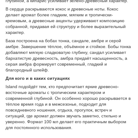
глубиной, а кипарис усиливает зелёно-древесный характер.
В сердце раскрываются кокос и древесные ноты. Кокос
делает аромат более гладким, мягким и тропически-
кремовым, а древесные акценты удерживают композицию
собранной, придавая ей структуру и более выразительный
характер.
База построена на бобах тонка, сандале, амбре и серой
амбре. Завершение тёплое, объёмное и стойкое. Бобы тонка
добавляют мягкую сладковатую глубину, сандал усиливает
бархатистую древесность, амбра придаёт насыщенность, а
серая амбра формирует современный, гладкий и
благородный шлейф.
Для кого и в каких ситуациях
Island подойдёт тем, кто предпочитает яркие древесно-
восточные ароматы с тропическим характером и
современной глубиной. Он особенно хорошо раскрывается в
тёплое время года и в межсезонье, подходит для
повседневного ношения, отдыха, прогулок, встреч и
ситуаций, где аромат должен звучать заметно, стильно и
уверенно. Формат 100 мл делает его практичным выбором
для постоянного использования.