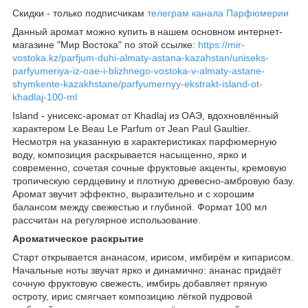
Скидки - только подписчикам
телеграм канала Парфюмерии
Данный аромат можно купить в нашем основном интернет-
магазине "Мир Востока" по этой ссылке:
https://mir-
vostoka.kz/parfjum-duhi-almaty-astana-kazahstan/uniseks-
parfyumeriya-iz-oae-i-blizhnego-vostoka-v-almaty-astane-
shymkente-kazakhstane/parfyumernyy-ekstrakt-island-ot-
khadlaj-100-ml
Island - унисекс-аромат от Khadlaj из ОАЭ, вдохновлённый
характером Le Beau Le Parfum от Jean Paul Gaultier.
Несмотря на указанную в характеристиках парфюмерную
воду, композиция раскрывается насыщенно, ярко и
современно, сочетая сочные фруктовые акценты, кремовую
тропическую сердцевину и плотную древесно-амбровую базу.
Аромат звучит эффектно, выразительно и с хорошим
балансом между свежестью и глубиной. Формат 100 мл
рассчитан на регулярное использование.
Ароматическое раскрытие
Старт открывается ананасом, ирисом, имбирём и кипарисом.
Начальные ноты звучат ярко и динамично: ананас придаёт
сочную фруктовую свежесть, имбирь добавляет пряную
остроту, ирис смягчает композицию лёгкой пудровой