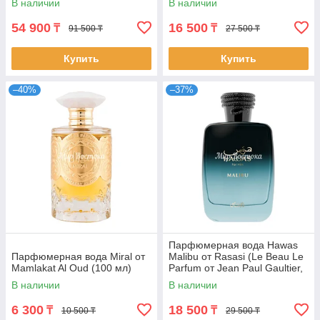
В наличии
В наличии
54 900
16 500
₸
₸
91 500 ₸
27 500 ₸
Купить
Купить
–40%
–37%
Парфюмерная вода Hawas
Парфюмерная вода Miral от
Malibu от Rasasi (Le Beau Le
Mamlakat Al Oud (100 мл)
Parfum от Jean Paul Gaultier,
100 мл)
В наличии
В наличии
6 300
18 500
₸
₸
10 500 ₸
29 500 ₸