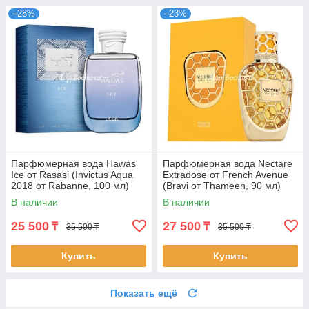
–28%
–23%
Парфюмерная вода Hawas
Парфюмерная вода Nectare
Ice от Rasasi (Invictus Aqua
Extradose от French Avenue
2018 от Rabanne, 100 мл)
(Bravi от Thameen, 90 мл)
В наличии
В наличии
25 500
27 500
₸
₸
35 500 ₸
35 500 ₸
Купить
Купить
Показать ещё