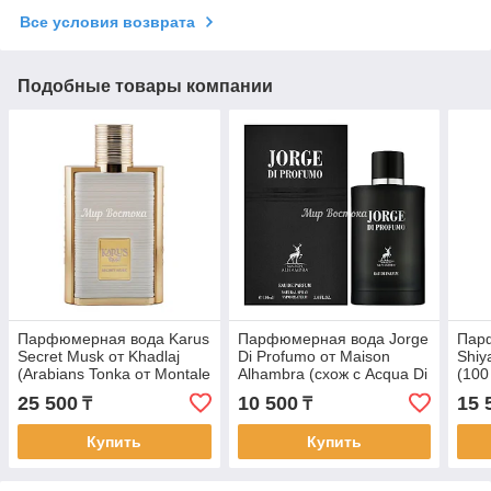
Все условия возврата
Подобные товары компании
Парфюмерная вода Karus
Парфюмерная вода Jorge
Пар
Secret Musk от Khadlaj
Di Profumo от Maison
Shiy
(Arabians Tonka от Montale
Alhambra (схож с Acqua Di
(100
Paris, 100 мл)
Gio Profumo от Giorgio
25 500
10 500
15 
₸
₸
Armani, 100 мл)
Купить
Купить