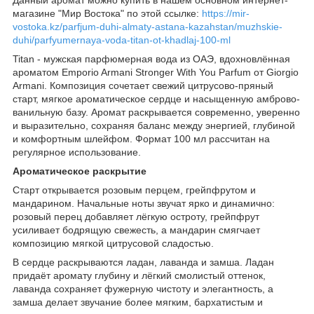
магазине "Мир Востока" по этой ссылке:
https://mir-
vostoka.kz/parfjum-duhi-almaty-astana-kazahstan/muzhskie-
duhi/parfyumernaya-voda-titan-ot-khadlaj-100-ml
Titan - мужская парфюмерная вода из ОАЭ, вдохновлённая
ароматом Emporio Armani Stronger With You Parfum от Giorgio
Armani. Композиция сочетает свежий цитрусово-пряный
старт, мягкое ароматическое сердце и насыщенную амброво-
ванильную базу. Аромат раскрывается современно, уверенно
и выразительно, сохраняя баланс между энергией, глубиной
и комфортным шлейфом. Формат 100 мл рассчитан на
регулярное использование.
Ароматическое раскрытие
Старт открывается розовым перцем, грейпфрутом и
мандарином. Начальные ноты звучат ярко и динамично:
розовый перец добавляет лёгкую остроту, грейпфрут
усиливает бодрящую свежесть, а мандарин смягчает
композицию мягкой цитрусовой сладостью.
В сердце раскрываются ладан, лаванда и замша. Ладан
придаёт аромату глубину и лёгкий смолистый оттенок,
лаванда сохраняет фужерную чистоту и элегантность, а
замша делает звучание более мягким, бархатистым и