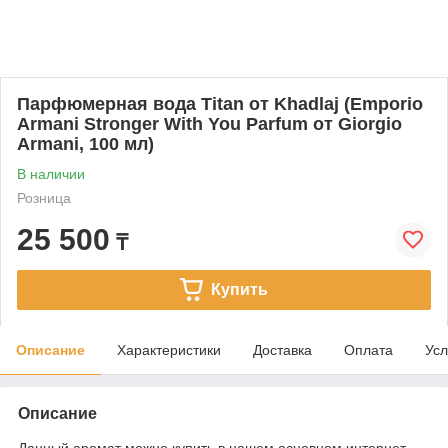
Парфюмерная вода Titan от Khadlaj (Emporio
Armani Stronger With You Parfum от Giorgio
Armani, 100 мл)
В наличии
Розница
25 500
₸
Купить
Описание
Характеристики
Доставка
Оплата
Усл
Описание
Данный аромат можно купить в нашем основном интернет-