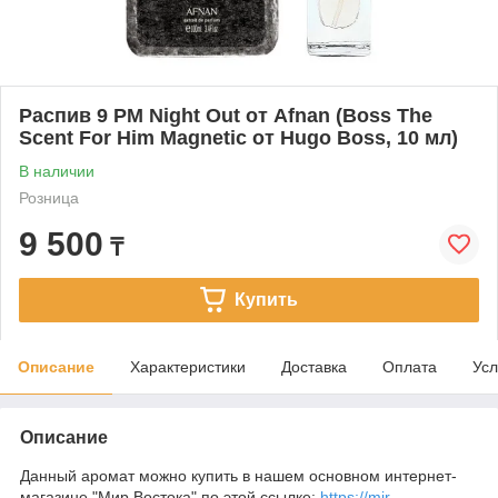
Распив 9 PM Night Out от Afnan (Boss The
Scent For Him Magnetic от Hugo Boss, 10 мл)
В наличии
Розница
9 500
₸
Купить
Описание
Характеристики
Доставка
Оплата
Усл
Описание
Данный аромат можно купить в нашем основном интернет-
магазине "Мир Востока" по этой ссылке:
https://mir-