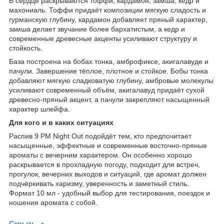
В сердце раскрываются тоффи, кардамон, замша, кедр и
махониаль. Тоффи придаёт композиции мягкую сладость и
гурманскую глубину, кардамон добавляет пряный характер,
замша делает звучание более бархатистым, а кедр и
современные древесные акценты усиливают структуру и
стойкость.
База построена на бобах тонка, амброфиксе, акигалавуде и
пачули. Завершение тёплое, плотное и стойкое. Бобы тонка
добавляют мягкую сладковатую глубину, амбровые молекулы
усиливают современный объём, акигалавуд придаёт сухой
древесно-пряный акцент, а пачули закрепляют насыщенный
характер шлейфа.
Для кого и в каких ситуациях
Распив 9 PM Night Out подойдёт тем, кто предпочитает
насыщенные, эффектные и современные восточно-пряные
ароматы с вечерним характером. Он особенно хорошо
раскрывается в прохладную погоду, подходит для встреч,
прогулок, вечерних выходов и ситуаций, где аромат должен
подчёркивать харизму, уверенность и заметный стиль.
Формат 10 мл - удобный выбор для тестирования, поездок и
ношения аромата с собой.
Скрыть