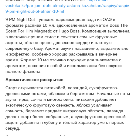
vostoka.kz/parfjum-duhi-almaty-astana-kazahstan/raspivy/raspiv-
9-pm-night-out-ot-afnan-10-ml
9 PM Night Out - унисекс-парфюмерная вода из ОАЭ в
формате распива 10 мл, вдохновлённая ароматом Boss The
Scent For Him Magnetic от Hugo Boss. Композиция выполнена
в восточно-пряном стиле и сочетает сочные фруктовые
акценты, тёплое пряно-древесное сердце и плотную
современную базу. Аромат звучит насыщенно, выразительно
и эффектно, особенно хорошо раскрываясь в вечернее
время. Формат 10 мл отлично подходит для знакомства с
ароматом, ношения с собой и использования без покупки
полного флакона.
Ароматическое раскрытие
Старт открывается питахайей, лавандой, сухофруктово-
древесными нотами, яблоком и бергамотом. Начальные ноты
звучат ярко, сочно и многослойно: питахайя добавляет
экзотическую фруктовую свежесть, яблоко усиливает
сочность, бергамот придаёт цитрусовую лёгкость, лаванда
делает старт более собранным, а сухофруктово-древесный
акцент добавляет глубину и тёплый характер уже с первых
секунд.