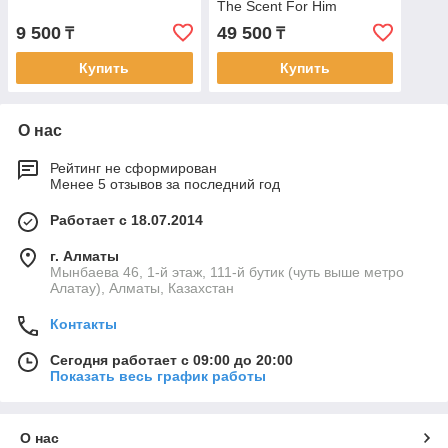
The Scent For Him
Magnetic от Hugo Boss,
9 500
49 500
₸
₸
100 мл)
Купить
Купить
О нас
Рейтинг не сформирован
Менее 5 отзывов за последний год
Работает с 18.07.2014
г. Алматы
Мынбаева 46, 1-й этаж, 111-й бутик (чуть выше метро
Алатау), Алматы, Казахстан
Контакты
Сегодня работает с 09:00 до 20:00
Показать весь график работы
О нас