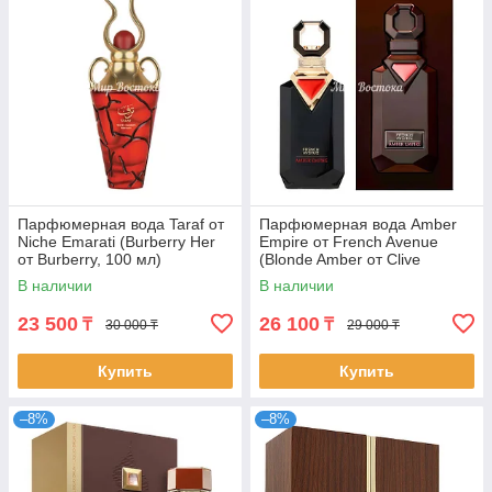
Парфюмерная вода Taraf от
Парфюмерная вода Amber
Niche Emarati (Burberry Her
Empire от French Avenue
от Burberry, 100 мл)
(Blonde Amber от Clive
Christian, 100 мл)
В наличии
В наличии
23 500
26 100
₸
₸
30 000 ₸
29 000 ₸
Купить
Купить
–8%
–8%