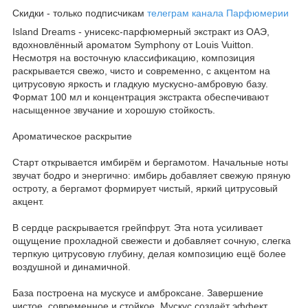
Скидки - только подписчикам
телеграм канала Парфюмерии
Island Dreams - унисекс-парфюмерный экстракт из ОАЭ,
вдохновлённый ароматом Symphony от Louis Vuitton.
Несмотря на восточную классификацию, композиция
раскрывается свежо, чисто и современно, с акцентом на
цитрусовую яркость и гладкую мускусно-амбровую базу.
Формат 100 мл и концентрация экстракта обеспечивают
насыщенное звучание и хорошую стойкость.
Ароматическое раскрытие
Старт открывается имбирём и бергамотом. Начальные ноты
звучат бодро и энергично: имбирь добавляет свежую пряную
остроту, а бергамот формирует чистый, яркий цитрусовый
акцент.
В сердце раскрывается грейпфрут. Эта нота усиливает
ощущение прохладной свежести и добавляет сочную, слегка
терпкую цитрусовую глубину, делая композицию ещё более
воздушной и динамичной.
База построена на мускусе и амброксане. Завершение
чистое, современное и стойкое. Мускус создаёт эффект