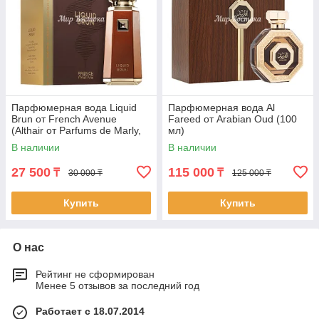
Парфюмерная вода Liquid
Парфюмерная вода Al
Brun от French Avenue
Fareed от Arabian Oud (100
(Althair от Parfums de Marly,
мл)
100 мл)
В наличии
В наличии
27 500
115 000
₸
₸
30 000 ₸
125 000 ₸
Купить
Купить
О нас
Рейтинг не сформирован
Менее 5 отзывов за последний год
Работает с 18.07.2014