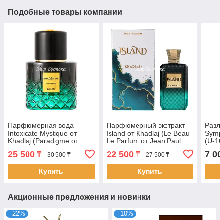
Подобные товары компании
Парфюмерная вода
Парфюмерный экстракт
Раз
Intoxicate Mystique от
Island от Khadlaj (Le Beau
Symp
Khadlaj (Paradigme от
Le Parfum от Jean Paul
(U-1
Prada, 100 мл)
Gaultier, 100 мл)
25 500
22 500
7 0
₸
₸
30 500 ₸
27 500 ₸
Купить
Купить
Акционные предложения и новинки
–22%
–10%