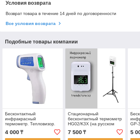
Условия возврата
Возврат товара в течение 14 дней по договоренности
Все условия возврата
Подобные товары компании
Бесконтактный
Стационарный
Беск
инфракрасный
бесконтактный термометр
инф
термометр. Тепловизор.
HG02/K3X (на русском
GP-
Пирометр
языке)
4 000
7 500
5 0
₸
₸